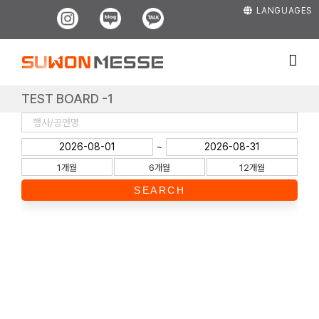
Skip
Instagram
Blog
Kakao
LANGUAGES
to
content
TEST BOARD -1
~
1개월
6개월
12개월
SEARCH